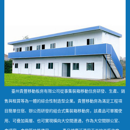
臺州貴豐移動板房有限公司從事集裝箱移動住房研發、生產、銷
售與租賃等為一體的綜合性制造型企業。貴豐移動房為滿足工程項
目簡單住宿、辦公而研發的組合式集裝箱移動房，該產品可單獨使
用、可疊加兩層、也可實現橫向大空間連通，作為大空間辦公室、