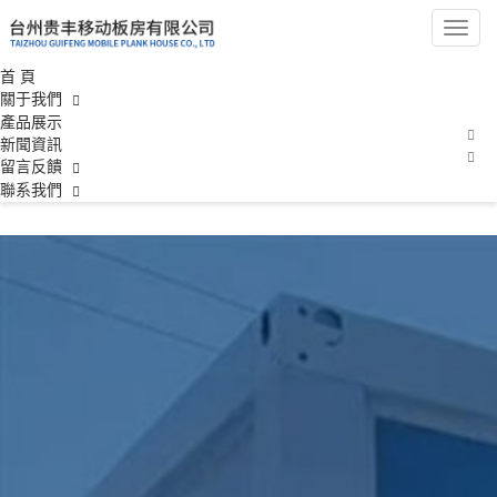
一区二区三区四区欧美日韩,
導
航
国产视频精品网,久久精品国
菜
首 頁
單
關于我們
产美女
產品展示
新聞資訊
留言反饋
聯系我們