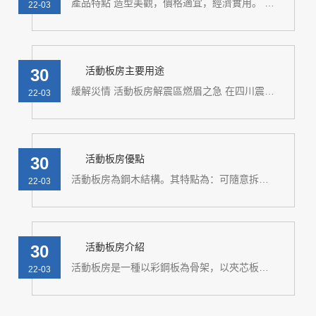
產品特點 造型美觀，價格適宜，經濟實用。 具有防臺風、抗地震、隔熱、隔音、保溫、防潮等特點。 裝拆方便、安裝工期短、特別適用于應急工程的需要。 房屋自重輕，1輛5噸的貨車可以裝載8..
22-03
活動板房主要用途
30
緩解災情 活動板房解震區燃眉之急 在四川震區，由各地派往的抗震板房工作隊正日以繼夜地為受災群眾搭建整潔、舒適的活動板房。由于拆裝、組合方便，一般幾天之內就可有幾百套活動板房交付..
22-03
活動板房優點
30
活動板房為鋼木結構。其特點為：可隨意拆裝、便于運輸、移動方便，活動房適宜坐落在山坡、丘陵、草原、沙漠、河畔。不占用空間，可建造為15-160平米不等，活動房衛生潔凈，室內設施齊全，活動房的..
22-03
活動板房介紹
30
活動板房是一種以彩鋼板為骨架，以夾芯板為圍護材料，以標準模數系列進行空間組合，構件采用螺栓連接，全新概念的環保經濟型活動板房屋。可方便快捷地進行組裝和拆卸，實現了臨時建筑的通用標準化，樹立了環..
22-03