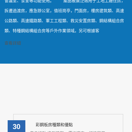
會議室、食堂等功能使用。 產品被廣泛適用于工地工廠住房，
拆遷過渡房，應急辦公室，值班崗亭，門面房，樓房建筑類、高速
公路類、高速鐵路類、軍工工程類、救災安置房類、鋼結構組合房
類、特種鋼結構組合房等戶外作業領域。另可根據客
查看詳細
彩鋼板房種類和優點
30