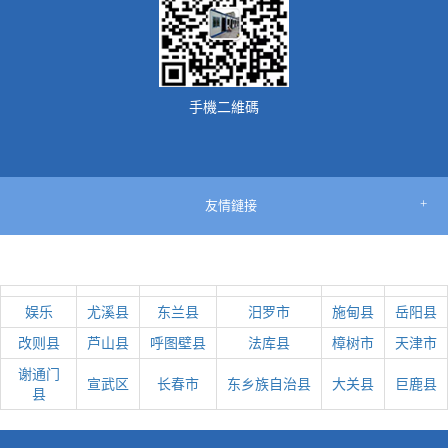
手機二維碼
友情鏈接
娱乐
尤溪县
东兰县
汨罗市
施甸县
岳阳县
改则县
芦山县
呼图壁县
法库县
樟树市
天津市
谢通门
宣武区
长春市
东乡族自治县
大关县
巨鹿县
县